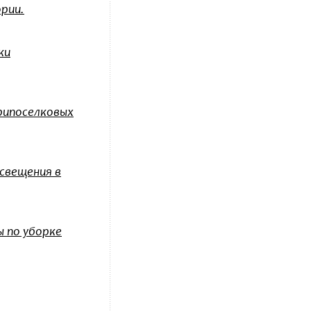
рии.
ки
рипоселковых
свещения в
 по уборке