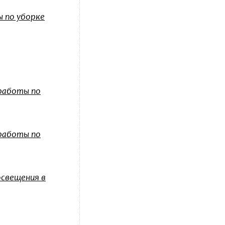
 по уборке
 работы по
 работы по
освещения в