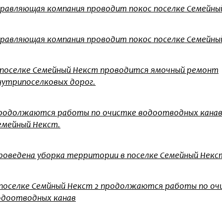
равляющая компания проводит покос поселке Семейный
правляющая компания проводит покос поселке Семейны
 поселке Семейный Некст проводится ямочный ремонт
нутрипоселковых дорог.
родолжаются работы по очистке водоотводных канав 
емейный Некст.
роведена уборка территории в поселке Семейный Некс
 поселке Семйный Некст 2 продолжаются работы по оч
одоотводных канав