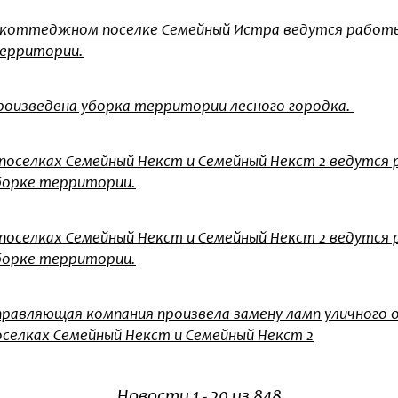
 коттеджном поселке Семейный Истра ведутся работы
ерритории.
роизведена уборка территории лесного городка.
 поселках Семейный Некст и Семейный Некст 2 ведутся
борке территории.
 поселках Семейный Некст и Семейный Некст 2 ведутся
борке территории.
правляющая компания произвела замену ламп уличного 
оселках Семейный Некст и Семейный Некст 2
Новости 1 - 20 из 848