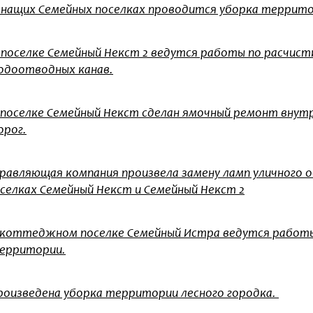
 нащих Семейных поселках проводится уборка террито
 поселке Семейный Некст 2 ведутся работы по расчист
одоотводных канав.
 поселке Семейный Некст сделан ямочный ремонт внут
орог.
равляющая компания произвела замену ламп уличного о
селках Семейный Некст и Семейный Некст 2
 коттеджном поселке Семейный Истра ведутся работы
ерритории.
роизведена уборка территории лесного городка.