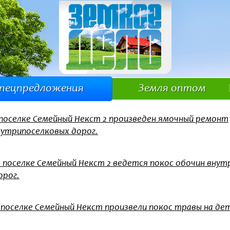
пецпредложения
Земля оптом
 поселке Семейный Некст 2 произведен ямочный ремонт
нутрипоселковых дорог.
. поселке Семейный Некст 2 ведется покос обочин вну
орог.
 поселке Семейный Некст произвели покос травы на де