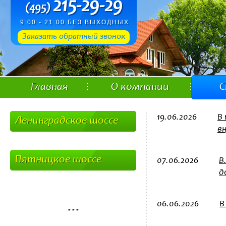
215-29-29
(495)
9:00 - 21:00 БЕЗ ВЫХОДНЫХ
Заказать обратный звонок
Главная
О компании
С
19.06.2026
В
Ленинградское шоссе
в
Пятницкое шоссе
07.06.2026
В
д
06.06.2026
В
* * *