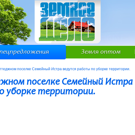
пецпредложения
Земля оптом
оттеджном поселке Семейный Истра ведутся работы по уборке территории.
жном поселке Семейный Истра
о уборке территории.