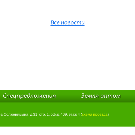
Все новости
Спецпредложения
Земля оптом
ра Солженицына, д.31, стр. 1, офис 409, этаж 4 (
схема проезда
)