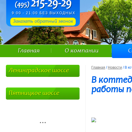
215-29-29
(495)
9:00 - 21:00 БЕЗ ВЫХОДНЫХ
Заказать обратный звонок
Главная
О компании
С
Главная
/
Новости
/ В к
Ленинградское шоссе
В коттед
работы п
Пятницкое шоссе
* * *