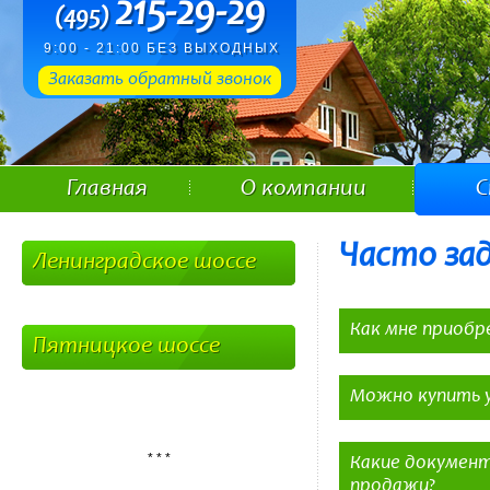
215-29-29
(495)
9:00 - 21:00 БЕЗ ВЫХОДНЫХ
Заказать обратный звонок
Главная
О компании
С
Часто за
Ленинградское шоссе
Как мне приобр
Пятницкое шоссе
Менеджер орган
После просмот
Можно купить у
Мы предостави
Вы можете под
Участок можно приоб
Мы сами подад
* * *
Какие документ
нашего сотрудн
продажи?