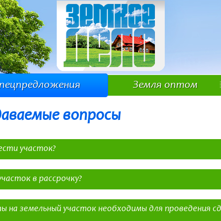
пецпредложения
Земля оптом
даваемые вопросы
ести участок?
изует просмотр участка в удобное для Вас время.
ра менеджер забронирует понравившийся Вам участок.
часток в рассрочку?
м Вам на ознакомление пакет документов, необходимых для приобретения уч
писать документы для оформления участка у нас в офисе.
рести в рассрочку до двух лет.
им документы на регистрацию участка -от Вас потребуется только оформить
ы на земельный участок необходимы для проведения сд
ика.