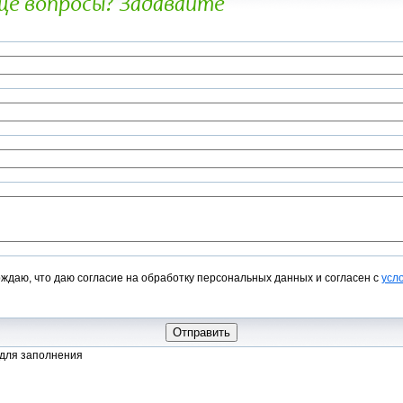
ще вопросы? Задавайте
ции собственности на участок мы, от Вашего имени, подаем заявку в ПАО «Р
хнологическое присоединение и приобретение электрической мощности 15 КВ
и Вашего участка.
ки документов ПАО «Россети Московский регион» выставляет Вам счет для о
ого присоединения согласно тарифам, действующим на момент выставления с
ПАО «Россети Московский регион» осуществляет технологическое подсоедине
новленных регламентов, а также происходит оформление Договора энергосна
даю, что даю согласие на обработку персональных данных и согласен с
усл
 для заполнения