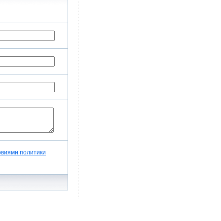
оссети Московский
т для
платы
чета в Московской
ние в сроки
бжения.
овиями политики