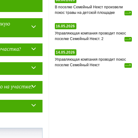
06.06.2026
к.
В поселке Семейный Некст произвели
покос травы на детской площадке
...>
акую
16.05.2026
Управляющая компания проводит покос
поселке Семейный Некст. 2
...>
о образца – Выписку
ктеристики
участка?
14.05.2026
нного
Управляющая компания проводит покос
ть на участок.
дан в отношении
поселке Семейный Некст
...>
ва, садоводства и
ический план
женер. Вам
ю на участке?
тацию:
ься на землях с
нужно присвоить
 а после обратиться
лектрификации,
абжения с
ства