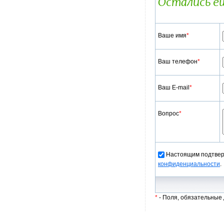
Остались е
После регистра
регион» на те
электрификаци
После обработ
Ваше имя
*
технологическ
области.
После оплаты 
Ваш телефон
*
согласно уста
Ваш E-mail
*
Вопрос
*
Настоящим подтверж
конфиденциальности
.
*
- Поля, обязательные