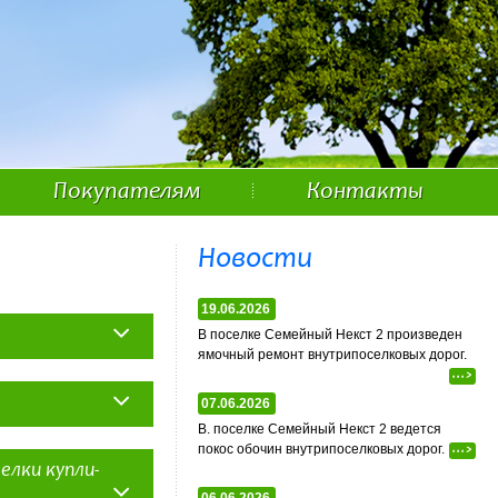
Покупателям
Контакты
Новости
19.06.2026
В поселке Семейный Некст 2 произведен
ямочный ремонт внутрипоселковых дорог.
...>
07.06.2026
астка.
В. поселке Семейный Некст 2 ведется
покос обочин внутрипоселковых дорог.
...>
 Доверенность на
елки купли-