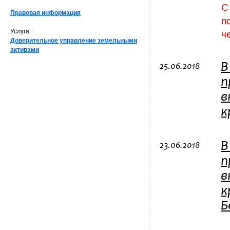
С
Правовая информация
п
Услуга:
ч
Доверительное управление земельными
активами
В
25.06.2018
п
в
к
В
23.06.2018
п
в
к
Б