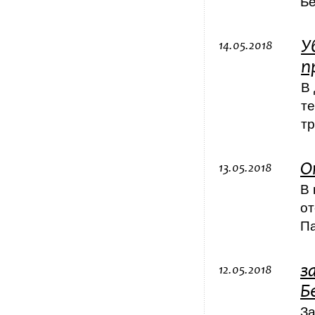
Бе
У
14.05.2018
п
В
те
т
О
13.05.2018
В 
от
Па
з
12.05.2018
Б
За