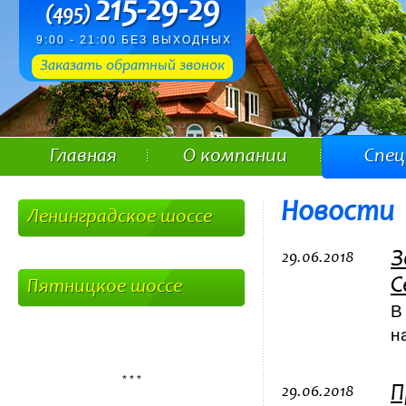
215-29-29
(495)
9:00 - 21:00 БЕЗ ВЫХОДНЫХ
Заказать обратный звонок
Главная
О компании
Спе
Новости
Ленинградское шоссе
З
29.06.2018
С
Пятницкое шоссе
В
н
* * *
П
29.06.2018