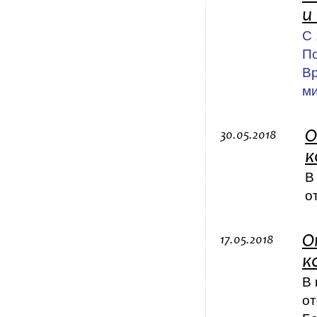
и
С 
По
Вр
ми
О
30.05.2018
к
В
о
О
17.05.2018
к
В 
от