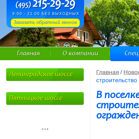
215-29-29
(495)
9:00 - 21:00 БЕЗ ВЫХОДНЫХ
Заказать обратный звонок
Главная
О компании
Спе
Главная
/
Ново
Ленинградское шоссе
строительство
В поселк
Пятницкое шоссе
строите
огражден
* * *