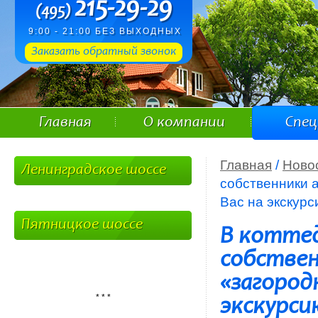
215-29-29
(495)
9:00 - 21:00 БЕЗ ВЫХОДНЫХ
Заказать обратный звонок
Главная
О компании
Спе
Главная
/
Ново
Ленинградское шоссе
собственники 
Вас на экскурс
Пятницкое шоссе
В котте
собствен
«загород
* * *
экскурси