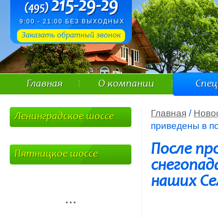
215-29-29
(495)
9:00 - 21:00 БЕЗ ВЫХОДНЫХ
Заказать обратный звонок
Главная
О компании
Спе
Главная
/
Ново
Ленинградское шоссе
приведены в п
После пр
Пятницкое шоссе
снегопад
наших Се
* * *