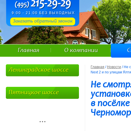
215-29-29
(495)
9:00 - 21:00 БЕЗ ВЫХОДНЫХ
Заказать обратный звонок
Главная
О компании
С
Главная
/
Новости
/ Не 
Ленинградское шоссе
Next 2 и по улицам Ялт
Не смотр
Пятницкое шоссе
установк
в посёлке
Черноморс
* * *