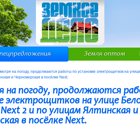
пецпредложения
Земля оптом
смотря на погоду, продолжаются работы по установке электрощитков на улиц
инская и Черноморская в посёлке Next.
я на погоду, продолжаются ра
е электрощитков на улице Бел
 Next 2 и по улицам Ялтинская и
кая в посёлке Next.