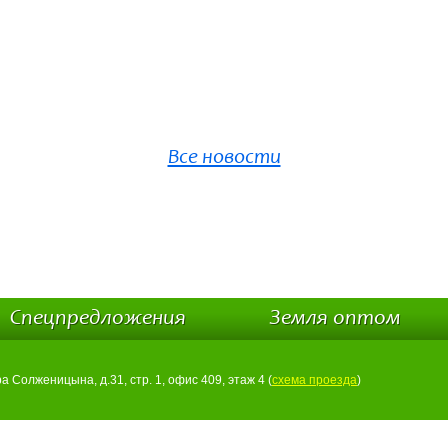
Все новости
Спецпредложения
Земля оптом
ра Солженицына, д.31, стр. 1, офис 409, этаж 4 (
схема проезда
)