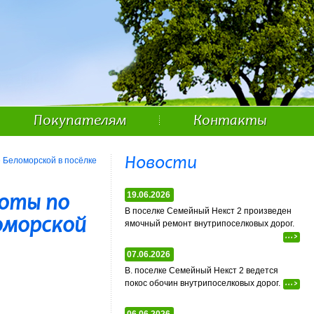
Покупателям
Контакты
Новости
е Беломорской в посёлке
19.06.2026
боты по
В поселке Семейный Некст 2 произведен
оморской
ямочный ремонт внутрипоселковых дорог.
...>
07.06.2026
В. поселке Семейный Некст 2 ведется
покос обочин внутрипоселковых дорог.
...>