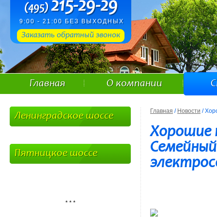
215-29-29
(495)
9:00 - 21:00 БЕЗ ВЫХОДНЫХ
Заказать обратный звонок
Главная
О компании
С
Главная
/
Новости
/ Хор
Ленинградское шоссе
Хорошие 
Семейный
Пятницкое шоссе
электрос
* * *