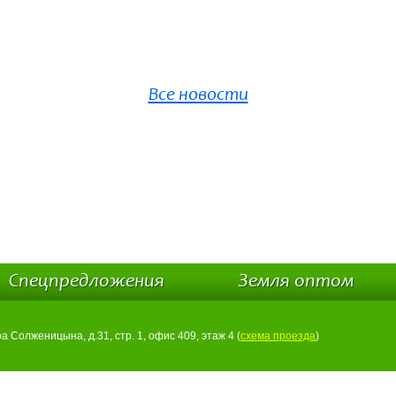
Все новости
Спецпредложения
Земля оптом
ра Солженицына, д.31, стр. 1, офис 409, этаж 4 (
схема проезда
)