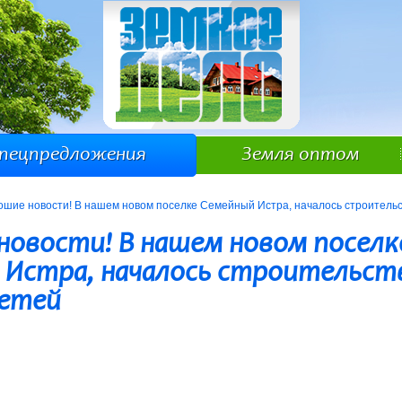
пецпредложения
Земля оптом
ошие новости! В нашем новом поселке Семейный Истра, началось строительс
новости! В нашем новом поселк
 Истра, началось строительст
етей