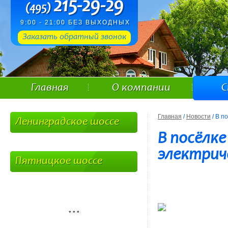
215-29-29
(495)
9:00 - 21:00 БЕЗ ВЫХОДНЫХ
Заказать обратный звонок
Главная
О компании
С
Главная
/
Новости
/ В п
Ленинградское шоссе
В посёлк
электриче
Пятницкое шоссе
* * *