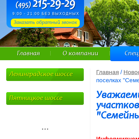
215-29-29
(495)
9:00 - 21:00 БЕЗ ВЫХОДНЫХ
Заказать обратный звонок
Главная
О компании
Спе
Главная
/
Ново
Ленинградское шоссе
поселках "Сем
Уважаемы
Пятницкое шоссе
участков
"Семейны
* * *
Информируем В