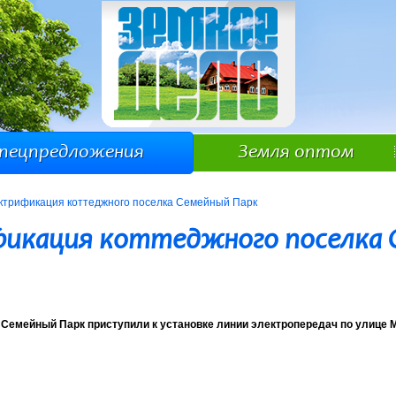
пецпредложения
Земля оптом
ктрификация коттеджного поселка Семейный Парк
икация коттеджного поселка 
Семейный Парк приступили к установке линии электропередач по улице М