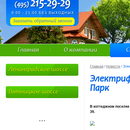
215-29-29
(495)
9:00 - 21:00 БЕЗ ВЫХОДНЫХ
Заказать обратный звонок
Главная
О компании
С
Главная
/
Новости
/ Эле
Ленинградское шоссе
Электриф
Парк
Пятницкое шоссе
В коттеджном поселке 
39.
* * *