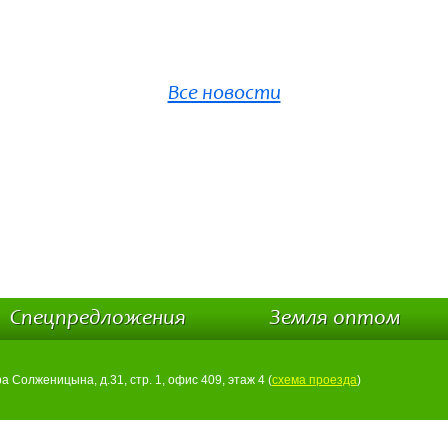
Все новости
Спецпредложения
Земля оптом
ра Солженицына, д.31, стр. 1, офис 409, этаж 4 (
схема проезда
)