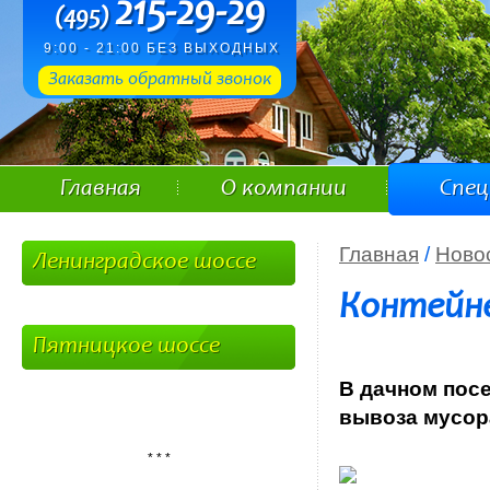
215-29-29
(495)
9:00 - 21:00 БЕЗ ВЫХОДНЫХ
Заказать обратный звонок
Главная
О компании
Спе
Главная
/
Ново
Ленинградское шоссе
Контейне
Пятницкое шоссе
В дачном пос
вывоза мусор
* * *