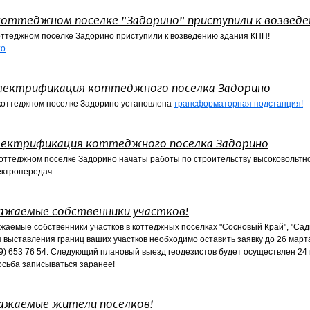
коттеджном поселке "Задорино" приступили к возведе
оттеджном поселке Задорино приступили к возведению здания КПП!
то
лектрификация коттеджного поселка Задорино
коттеджном поселке Задорино установлена
трансформаторная подстанция!
лектрификация коттеджного поселка Задорино
коттеджном поселке Задорино начаты работы по строительству высоковольтн
ектропередач.
ажаемые собственники участков!
жаемые собственники участков в коттеджных поселках "Сосновый Край", "Садк
 выставления границ ваших участков необходимо оставить заявку до 26 март
9) 653 76 54. Следующий плановый выезд геодезистов будет осуществлен 24 
сьба записываться заранее!
ажаемые жители поселков!