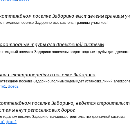
 коттеждном поселке Задорино выставлены границы у
поселке Задорино выставлены границы участков!
коттеждном
доотводные трубы для дренажной системы
поселок Задорино завезены водоотводные трубы для дрена
коттеждный
инии электропередач в поселке Задорино
коттеждном
поселке Задорино, полным ходом идет установка линий электроп
то1
,
фото2
коттеждном поселке Задорино, ведется строительст
стемы внутрепоселковых дорог
оттеджном поселке Задорино, началось строительство дренажной системы.
то1
фото2