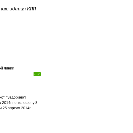
нию здания КПП
ой линии
...>
о", "Задорино"!
а 2014г по телефону 8
и 25 апреля 2014г.