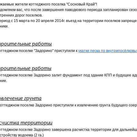
жаемые жители коттеджного поселка "Сосновый Край"!
домляем вас, что после завершения паводкового периода запланирован сез
тренних дорог поселков.
ериод с 15 марта по 20 апреля 2014г. въезд на территории поселков запрещ
ники.
роительные работы
оттеджном поселке "Задорино" приступили к
укатке песка по внутрипосёлков
роительные работы
оттеджном поселке Задорино залит фундамент под здание КПП и будущее а
ние.
звлечение грунта
коттеджном поселке Задорино приступили к извлечению грунта будущего озер
счистка территории
оттеджном поселке Задорино завершена расчистка территории для дальнейш
стройству водоема (2 га.)