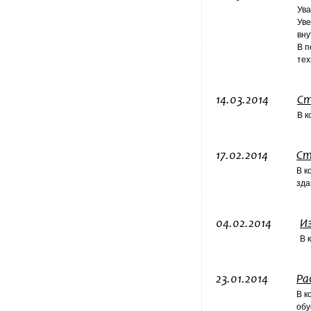
Ува
Уве
вну
В п
тех
14.03.2014
Ст
В к
17.02.2014
Ст
В к
зда
04.02.2014
И
В 
23.01.2014
Ра
В к
обу