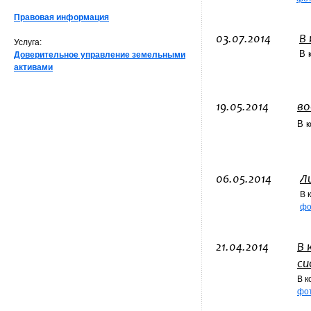
Правовая информация
03.07.2014
В
Услуга:
В
Доверительное управление земельными
активами
19.05.2014
во
В
06.05.2014
Л
В
фо
21.04.2014
В 
си
В к
фо