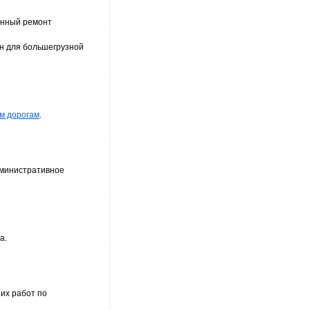
онный ремонт
ен для большегрузной
ым дорогам
.
дминистративное
а.
их работ по