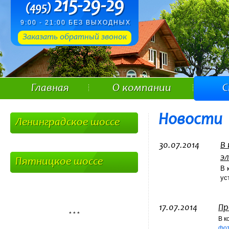
215-29-29
(495)
9:00 - 21:00 БЕЗ ВЫХОДНЫХ
Заказать обратный звонок
Главная
О компании
С
Новости
Ленинградское шоссе
30.07.2014
В
э
Пятницкое шоссе
В 
ус
17.07.2014
Пр
* * *
В к
фо