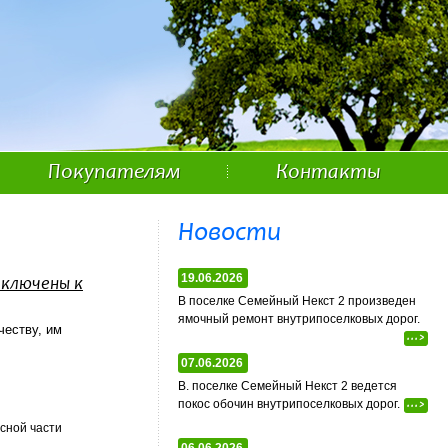
Покупателям
Контакты
Новости
19.06.2026
дключены к
В поселке Семейный Некст 2 произведен
ямочный ремонт внутрипоселковых дорог.
честву, им
...>
07.06.2026
В. поселке Семейный Некст 2 ведется
покос обочин внутрипоселковых дорог.
...>
сной части