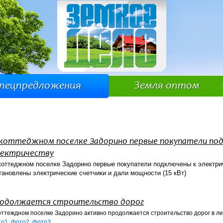
пецпредложения
Земля оптом
 коттеджном поселке Задорино первые покупатели по
лектричеству
коттеджном поселке Задорино первые покупатели подключены к электри
тановлены электрические счетчики и дали мощности (15 кВт)
одолжается строительство дорог
оттеждном поселке Задорино активно продолжается строительство дорог в ле
то1
,
фото2
,
фото3