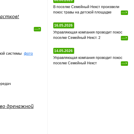
06.06.2026
В поселке Семейный Некст произвели
покос травы на детской площадке
...>
частков!
16.05.2026
...>
Управляющая компания проводит покос
поселке Семейный Некст. 2
...>
14.05.2026
жной системы
фото
Управляющая компания проводит покос
поселке Семейный Некст
...>
ередач
во дренажной